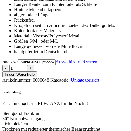
Langer Bendel zum Knoten oder als Schleife
Hintere Mitte überlappend
abgerundete Länge
Rückenfrei
Knopfloch seitlich zum durchziehen des Taillengürtels.
Knitterlook des Materials
Material : Viscose/ Polyester/ Metal
Größen S/M oder M/L
Länge gemessen vordere Mitte 86 cm
handgefertigt in Deutschland
one size
Auswahl zurücksetzen
In den Warenkorb
Artikelnummer:
0000048
Kategorie:
Unkategorisiert
Beschreibung
Zusammengefasst: ELEGANZ für die Nacht !
Steingrand Frankfurt
30° Normalwaschgang
nicht bleichen
Trocknen mit reduzierter thermischer Beanspruchung